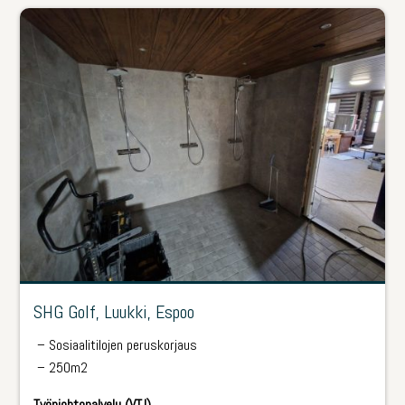
SHG Golf, Luukki, Espoo
­ – Sosiaalitilojen peruskorjaus
­ – 250m2
Työnjohtopalvelu (VTJ)