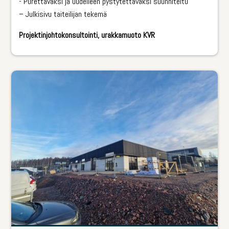
-­ Purettavaksi ja uudelleen pystytettäväksi suunniteltu
– Julkisivu taiteilijan tekemä
Projektinjohtokonsultointi, urakkamuoto KVR